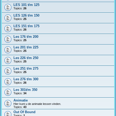
LES 101 t/m 125
Topics:
26
LES 126 t/m 150
Topics:
25
LES 151 t/m 175
Topics:
26
Les 176 t/m 200
Topics:
25
Les 201 t/m 225
Topics:
25
Les 226 t/m 250
Topics:
25
Les 251 t/m 275
Topics:
25
Les 276 t/m 300
Topics:
26
Les 301t/m 350
Topics:
34
Animatie
Hier kunt u de animatie lessen vinden.
Topics:
43
Out Of Bound
Topics:
2