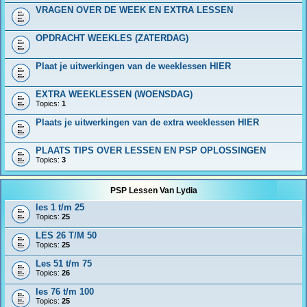
VRAGEN OVER DE WEEK EN EXTRA LESSEN
OPDRACHT WEEKLES (ZATERDAG)
Plaat je uitwerkingen van de weeklessen HIER
EXTRA WEEKLESSEN (WOENSDAG)
Topics:
1
Plaats je uitwerkingen van de extra weeklessen HIER
PLAATS TIPS OVER LESSEN EN PSP OPLOSSINGEN
Topics:
3
PSP Lessen Van Lydia
les 1 t/m 25
Topics:
25
LES 26 T/M 50
Topics:
25
Les 51 t/m 75
Topics:
26
les 76 t/m 100
Topics:
25