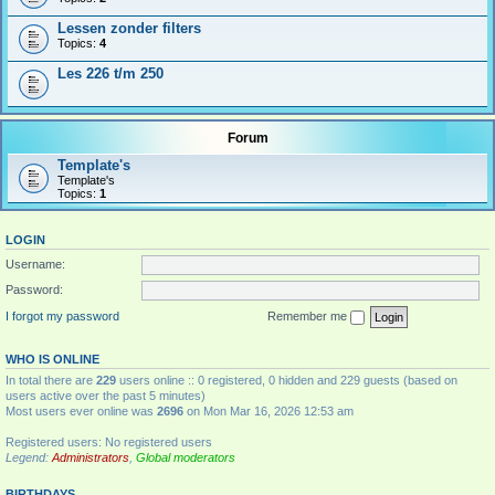
Lessen zonder filters
Topics:
4
Les 226 t/m 250
Forum
Template's
Template's
Topics:
1
LOGIN
Username:
Password:
I forgot my password
Remember me
WHO IS ONLINE
In total there are
229
users online :: 0 registered, 0 hidden and 229 guests (based on
users active over the past 5 minutes)
Most users ever online was
2696
on Mon Mar 16, 2026 12:53 am
Registered users: No registered users
Legend:
Administrators
,
Global moderators
BIRTHDAYS